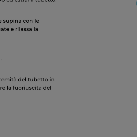
ne supina con le
te e rilassa la
.
tremità del tubetto in
e la fuoriuscita del