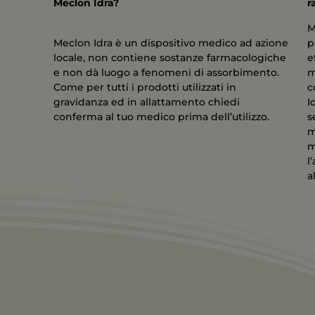
Meclon Idra?
r
M
Meclon Idra è un dispositivo medico ad azione
p
locale, non contiene sostanze farmacologiche
e
e non dà luogo a fenomeni di assorbimento.
m
Come per tutti i prodotti utilizzati in
c
gravidanza ed in allattamento chiedi
I
conferma al tuo medico prima dell’utilizzo.
s
m
m
l
a