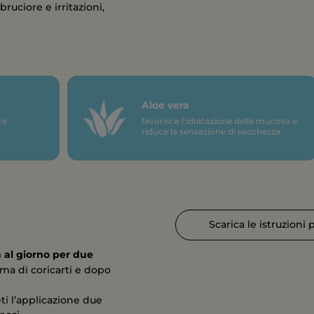
 bruciore e irritazioni,
Aloe vera
ce
favorisce l'idratazione della mucosa e
riduce la sensazione di secchezza.
Scarica le istruzioni 
 al giorno per due
ima di coricarti e dopo
i l’applicazione due