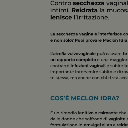
Contro
vaginal
secchezza
intimi.
la mucosa
Reidrata
l’irritazione.
lenisce
La secchezza vaginale interferisce co
e non solo? Puoi provare Meclon Idra
L’atrofia vulvovaginale
può causare
br
un rapporto completo
e una maggiore 
contrarre
infezioni vaginali
e subire
t
importante intervenire subito e ritro
te stessa, ma anche con chi ti sta acc
COS’È MECLON IDRA?
È un rimedio
lenitivo e calmante
che 
dalle donne che soffrono di
vaginite 
formulazione in
emulgel
aiuta a
reidr