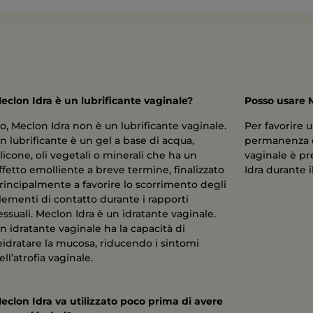
eclon Idra è un lubrificante vaginale?
Posso usare M
o, Meclon Idra non è un lubrificante vaginale.
Per favorire
n lubrificante è un gel a base di acqua,
permanenza d
ilicone, oli vegetali o minerali che ha un
vaginale è pr
ffetto emolliente a breve termine, finalizzato
Idra durante i
rincipalmente a favorire lo scorrimento degli
lementi di contatto durante i rapporti
essuali. Meclon Idra è un idratante vaginale.
n idratante vaginale ha la capacità di
eidratare la mucosa, riducendo i sintomi
ell’atrofia vaginale.
eclon Idra va utilizzato poco prima di avere