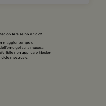
eclon Idra se ho il ciclo?
 un maggior tempo di
ell’emulgel sulla mucosa
eferibile non applicare Meclon
l ciclo mestruale.