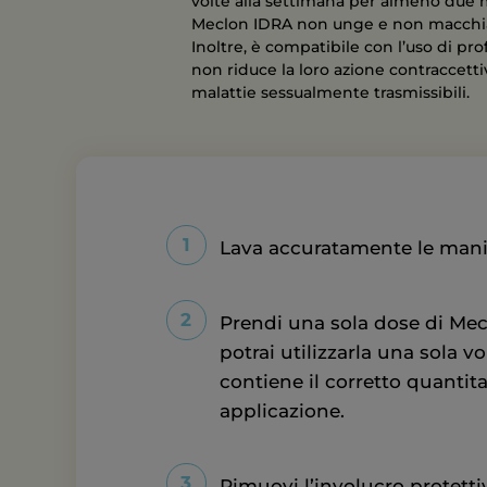
volte alla settimana per almeno due 
Meclon IDRA non unge e non macchia
Inoltre, è compatibile con l’uso di profi
non riduce la loro azione contraccetti
malattie sessualmente trasmissibili.
Lava accuratamente le mani 
Prendi una sola dose di Mec
potrai utilizzarla una sola v
contiene il corretto quantit
applicazione.
Rimuovi l’involucro protettiv