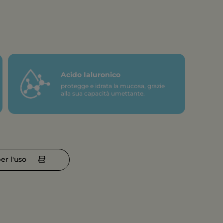
Acido Ialuronico
protegge e idrata la mucosa, grazie
alla sua capacità umettante.
per l'uso