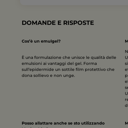
DOMANDE E RISPOSTE
Cos’è un emulgel?
M
N
È una formulazione che unisce le qualità delle
U
emulsioni ai vantaggi del gel. Forma
s
sull’epidermide un sottile film protettivo che
e
dona sollievo e non unge.
p
e
s
U
r
d
Posso allattare anche se sto utilizzando
M