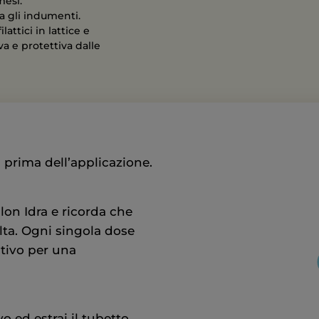
mesi.
 gli indumenti.
lattici in lattice e
va e protettiva dalle
prima dell’applicazione.
lon Idra e ricorda che
olta. Ogni singola dose
ativo per una
o ed estrai il tubetto.