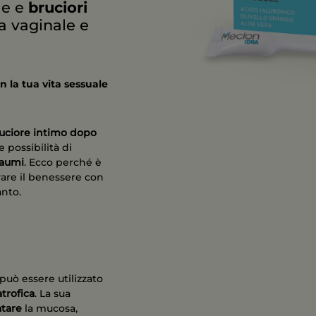
e e
bruciori
 vaginale e
n la tua vita sessuale
uciore intimo dopo
possibilità di
raumi
. Ecco perché è
vare il benessere con
anto.
può essere utilizzato
atrofica
. La sua
atare
la mucosa,