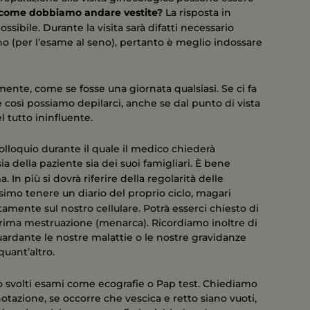
come dobbiamo andare vestite?
La risposta in
sibile. Durante la visita sarà difatti necessario
iseno (per l’esame al seno), pertanto è meglio indossare
ente, come se fosse una giornata qualsiasi. Se ci fa
e così possiamo depilarci, anche se dal punto di vista
l tutto ininfluente.
colloquio durante il quale il medico chiederà
 sia della paziente sia dei suoi famigliari. È bene
 In più si dovrà riferire della regolarità delle
issimo tenere un diario del proprio ciclo, magari
tamente sul nostro cellulare. Potrà esserci chiesto di
a prima mestruazione (menarca). Ricordiamo inoltre di
ardante le nostre malattie o le nostre gravidanze
quant’altro.
no svolti esami come ecografie o Pap test. Chiediamo
tazione, se occorre che vescica e retto siano vuoti,