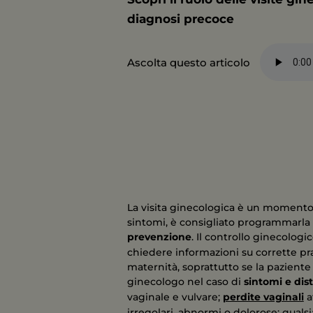
diagnosi precoce
Ascolta questo articolo
La visita ginecologica è un moment
sintomi, è consigliato programmarla u
prevenzione
. Il controllo ginecolog
chiedere informazioni su corrette pra
maternità, soprattutto se la pazient
ginecologo nel caso di
sintomi e dis
vaginale e vulvare;
perdite vaginali
a
irregolari, abnormi o dolorose; qualsia