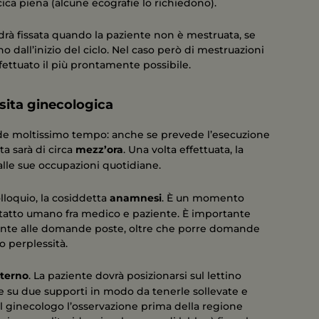
ica piena (alcune ecografie lo richiedono).
ndrà fissata quando la paziente non è mestruata, se
 dall’inizio del ciclo. Nel caso però di mestruazioni
fettuato il più prontamente possibile.
isita ginecologica
ede moltissimo tempo: anche se prevede l’esecuzione
ta sarà di circa
mezz’ora
. Una volta effettuata, la
lle sue occupazioni quotidiane.
lloquio, la cosiddetta
anamnesi
. È un momento
ntatto umano fra medico e paziente. È importante
ente alle domande poste, oltre che porre domande
o perplessità.
sterno
. La paziente dovrà posizionarsi sul lettino
su due supporti in modo da tenerle sollevate e
al ginecologo l’osservazione prima della regione