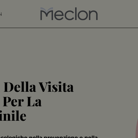
i
Della Visita
 Per La
nile
necologiche nella prevenzione e nella