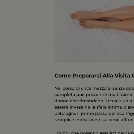
Come Prepararsi Alla Visita 
Nel corso di circa mezzora, senza dolo
completa può prevenire moltissime p
donne che rimandano il check-up gin
essere invase nella sfera intima, o anc
patologie. Il primo passo per sconfig
semplice indicazione su come affront
I dubbi che possono assalirci per la 