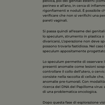
pelvica, poi dei genitali esterni (com
perineo e all’ano, in cerca di infiam
rigonfiamenti e noduli. È possibile ch
verificare che non si verifichi una per
pareti vaginali.
Si passa quindi all’esame dei genital
lo speculum, strumento in plastica
divaricarsi, L’operazione non deve s
possono trovarla fastidiosa. Nel caso l
speculum appositamente progettato
Lo speculum permette di osservare le 
presenti anomalie come lesioni sospe
controllare il collo dell’utero, o cervi
consiste nella raccolta di cellule ch
anomalie pre-tumorali. Con modalità s
ricerca del DNA del Papilloma virus: a
di una problematica oncologica.
Dopo questa fase di esplorazione visi