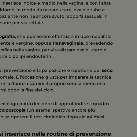
o inserisce indice e medio nella vagina, e con l’altra
ddome, in modo da tastare utero, ovaie e tube e
paziente non ha ancora avuto rapporti sessuali, in
zione per via rettale.
ografia
, che può essere effettuata in due modalità:
aziente è vergine, oppure
transvaginale
, prevedendo
fica nella vagina, per visualizzare ovaie, utero e
romi o polipi endouterini.
i prevenzione è la palpazione e ispezione del
seno
,
omale. È l’occasione giusta per imparare la tecnica
 che la donna esamini il proprio seno almeno una
rni dopo la fine del ciclo.
ginecologo potrà decidere di approfondire il quadro
colposcopia
(un esame ispettivo ancora più
 se ripetere il test citologico dopo alcuni mesi.
i inserisce nella routine di prevenzione