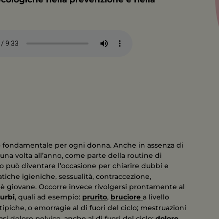
o fondamentale per ogni donna. Anche in assenza di
na volta all’anno, come parte della routine di
ico può diventare l’occasione per chiarire dubbi e
tiche igieniche, sessualità, contraccezione,
e è giovane. Occorre invece rivolgersi prontamente al
turbi
, quali ad esempio:
prurito
,
bruciore
a livello
tipiche, o emorragie al di fuori del ciclo; mestruazioni
si dolore pelvico, anche al di fuori del ciclo;
dolore