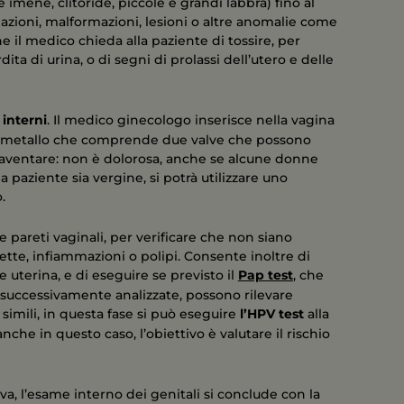
e imene, clitoride, piccole e grandi labbra) fino al
mazioni, malformazioni, lesioni o altre anomalie come
e il medico chieda alla paziente di tossire, per
dita di urina, o di segni di prolassi dell’utero e delle
i
interni
. Il medico ginecologo inserisce nella vagina
 o metallo che comprende due valve che possono
paventare: non è dolorosa, anche se alcune donne
a paziente sia vergine, si potrà utilizzare uno
.
pareti vaginali, per verificare che non siano
tte, infiammazioni o polipi. Consente inoltre di
ce uterina, e di eseguire se previsto il
Pap test
, che
e, successivamente analizzate, possono rilevare
imili, in questa fase si può eseguire
l’HPV test
alla
nche in questo caso, l’obiettivo è valutare il rischio
va, l’esame interno dei genitali si conclude con la